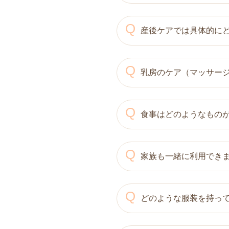
線路を渡る→マツモトキヨシ
Q
A
産後ケアでは具体的に
川越市産後ケアの助成を
お車の場合…愛和病院とマク
最低限の受診回数でケアを
むと左手に【田んぼの中に
承ります。 市町村の助成
Q
A
乳房のケア（マッサー
産後ケアは、産後のホル
駐車場に関して…助産院敷
心身のケアを提供するサー
合により駐車場満車の際は
いて学ぶことができます。
Q
A
食事はどのようなもの
マッサージが必要な方は
ッサージを受けることもで
ださい。お忘れの方は、衛
ママの身体の回復と健康管
Q
A
家族も一緒に利用でき
自宅に戻ってから困らな
ニューを提供しています。 
Q
A
どのような服装を持っ
現在時点では、お部屋の
ゃんのお二人の利用となり