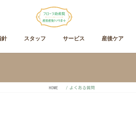
コ
ナ
ン
ビ
テ
ゲ
ン
ー
ツ
シ
指針
スタッフ
サービス
産後ケア
へ
ョ
ス
ン
キ
に
ッ
移
プ
動
HOME
よくある質問