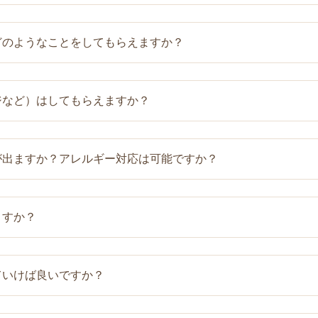
の脇道を田んぼに向かって直進→神明神社前のT 字路を右に
どのようなことをしてもらえますか？
利用の場合は、５回まで補助利用ができます。その後は、自費
ドナルド16号古谷店のある【古谷西交差点】を南古谷駅方面
終了することを目指していますが、ご希望がありましたら、定
青い小屋】があるところを左→十字路を右→神明神社前を左に
について詳しくは、お住まいの市町村保健センターへお問い合わ
ジなど）はしてもらえますか？
モンの急激な変化や生活に慣れずストレスを感じやすい時期に
地内に３台駐車場があります。予約制の為、駐車場が満車にな
ビスです。 赤ちゃんのおむつ交換、沐浴、抱っこや寝かしつけ
、南古谷駅付近のコインパーキングをご利用ください。４００
 また、授乳の正しい姿勢や母乳の吸わせ方、乳房のセルフケア
が出ますか？アレルギー対応は可能ですか？
ケアいたします。乳房ケア希望の方は、フェイスタオル２枚（
きます。 些細な疑問や不安を口に出し、専門家に相談できるこ
生面の感染防止の観点からフェイスタオル（２枚３００円）を
理の為に、食事の提供や身体を休める方法などのサポートを受
ますか？
いようお食事が自分で作れるよう日常生活でも生かせる簡単か
アレルギーがある方は事前にお知らせください。
ていけば良いですか？
確保やスタッフの不足により、ご家族や上の子の同時利用はで
ます。