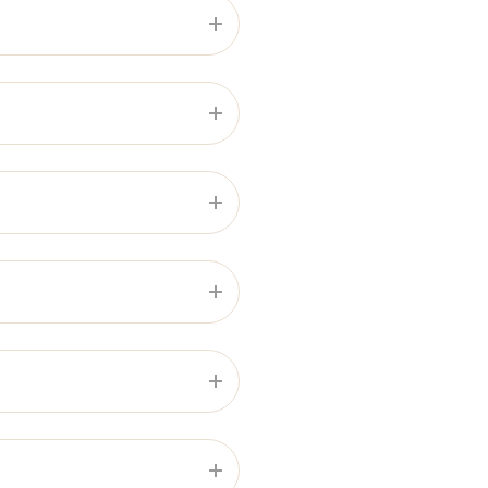
Ｌサイズのみ）もございま
急時対応フローチャートを
。
までにご連絡ください。安易