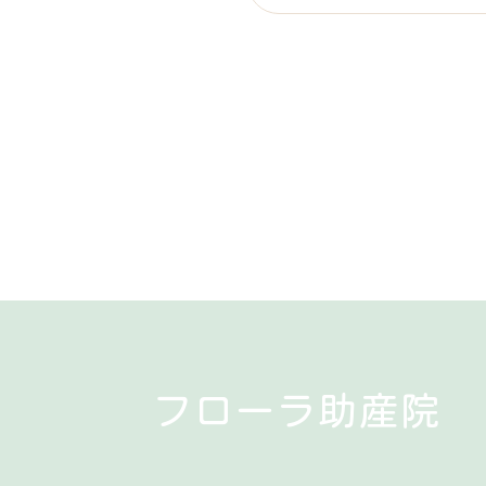
A
来所時に次のご予約を承
フローラ助産院