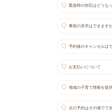
Q
A
緊急時の対応はどうな
お母さんが楽に過ごせる
す。
Q
A
事前の見学はできます
赤ちゃんとお母様の心身
作成し、日頃からスタッフ
Q
A
予約後のキャンセルは
事前の見学は可能です。
Q
A
お支払いについて
キャンセル可能ですが、
な予約・キャンセルは控え
Q
A
地域の子育て情報を提
現金、クレジットカード
Q
A
次の予約はその場でで
川越市子育てネットワー