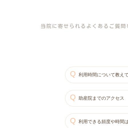
当院に寄せられるよくあるご質問
Q
利用時間について教え
Q
A
助産院までのアクセス
＜川越市産後ケアの場合
【ショート２時間】※１日４組まで ①9
【ロング６時間】※１日２組まで
Q
A
利用できる頻度や時間
電車の場合…ＪＲ埼京線
【訪問型】訪問型※１日２組まで ①