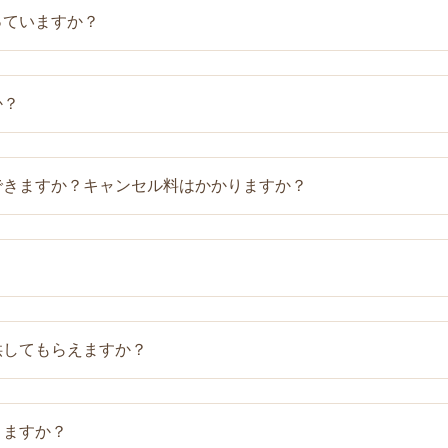
っていますか？
部屋着をお持ちください。必要な方は、部屋着の貸出し（Ｍ・
か？
の急変に備え、緊急時の対応がよりスムーズに行えるよう、緊
との共有および研修を実施しておりますので、ご安心ください
できますか？キャンセル料はかかりますか？
公式LINEメッセージかお電話にてお問合せください。
スタッフの配置や食事の準備などもありますので、前日17時
ていただけると幸いです。
供してもらえますか？
、電子マネー、QRコード決済の利用が可能です。
きますか？
クや地域の子育てサロン情報等お知らせさせていただきます。