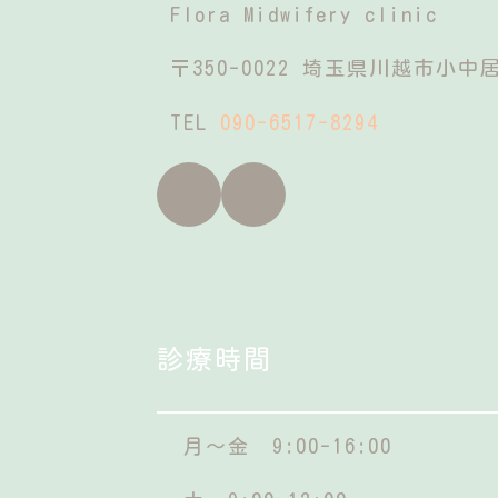
Flora Midwifery clinic
〒350-0022 埼玉県川越市小中居3
TEL
090-6517-8294
ア
ア
イ
イ
コ
コ
ン
ン
リ
リ
ン
ン
ク
ク
診療時間
月～金 9:00-16:00