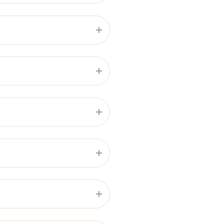
曲がると助産院が見えます。
での利用となります。必要
へ曲がる→１３００mほど進
期的な授乳支援・育児相談も
曲がると助産院が見えます。
せください。
、ママの困りごとの相談や
ることは避けていますが、場
など、赤ちゃんのお世話につ
～５００円／日です。
を学び、必要時には、乳房マ
白色のタオル）をご持参く
とはとても大切です。産後の
ご購入していただきます。
けることができます。
つ栄養バランスの摂れるメ
きません。 お母さんと赤ち